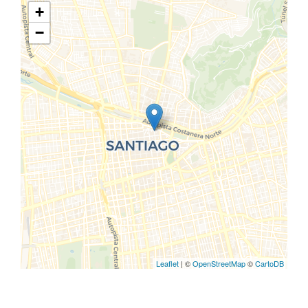
+
−
Leaflet
| ©
OpenStreetMap
©
CartoDB