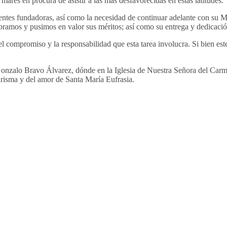
mares en procura de asistir a las más desfavorecidas en estas latitudes.
entes fundadoras, así como la necesidad de continuar adelante con su 
bramos y pusimos en valor sus méritos; así como su entrega y dedicació
 compromiso y la responsabilidad que esta tarea involucra. Si bien est
Gonzalo Bravo Álvarez, dónde en la Iglesia de Nuestra Señora del Carm
carisma y del amor de Santa María Eufrasia.