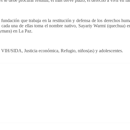
 se debe procurar restituir, el mas breve plazo, el derecho a vivir en fa
 fundación que trabaja en la restitución y defensa de los derechos hum
en cada una de ellas toma el nombre nativo, Sayariy Warmi (quechua)
Aymara) en La Paz.
ual, VIH/SIDA, Justicia económica, Refugio, niños(as) y adolescentes.