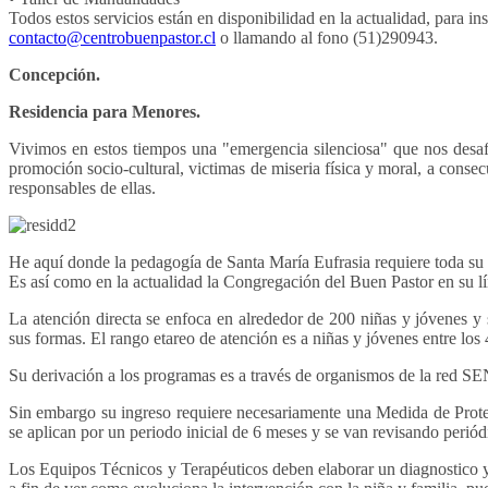
Todos estos servicios están en disponibilidad en la actualidad, para insc
contacto@centrobuenpastor.cl
o llamando al fono (51)290943.
Concepción.
Residencia para Menores.
Vivimos en estos tiempos una "emergencia silenciosa" que nos desafí
promoción socio-cultural, victimas de miseria física y moral, a consec
responsables de ellas.
He aquí donde la pedagogía de Santa María Eufrasia requiere toda su fu
Es así como en la actualidad la Congregación del Buen Pastor en su l
La atención directa se enfoca en alrededor de 200 niñas y jóvenes y s
sus formas. El rango etareo de atención es a niñas y jóvenes entre los
Su derivación a los programas es a través de organismos de la red S
Sin embargo su ingreso requiere necesariamente una Medida de Prot
se aplican por un periodo inicial de 6 meses y se van revisando perió
Los Equipos Técnicos y Terapéuticos deben elaborar un diagnostico y