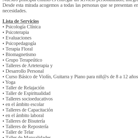
Desde esta mirada acogemos a todas las personas que se presentan en n
necesidades.
Lista de Servicios
• Psicología Clínica
• Psicoterapia
• Evaluaciones
• Psicopedagogía
• Terapia Floral
• Biomagnetismo
• Grupo Terapeútico
• Talleres de Arteterapia y
• Desarrollo Personal
• Curso Básico de Violín, Guitarra y Piano para niñ@s de 8 a 12 años
• Yoga
• Taller de Relajación
• Taller de Espiritualidad
• Talleres socioeducativos
• en el ámbito escolar
• Talleres de Capacitación
• en el ámbito laboral
• Talleres de Bisutería
• Talleres de Repostería
• Taller de Telar
• Taller de Manualidades