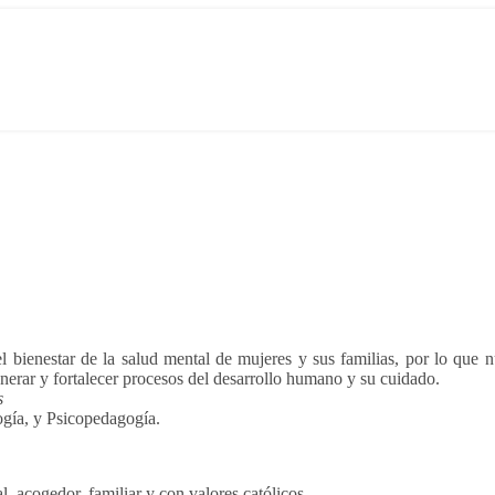
bienestar de la salud mental de mujeres y sus familias, por lo que n
nerar y fortalecer procesos del desarrollo humano y su cuidado.
s
logía, y Psicopedagogía.
l, acogedor, familiar y con valores católicos.