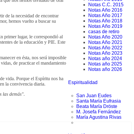
erá que nos hemos olvidado de orar
Notas C.C. 2015
Notas Año 2016
Notas Año 2017
tir de la necesidad de encontrar
Notas Año 2018
amor, hemos vuelto a buscar su
Notas Año 2019
casas de retiro
n primer lugar, le correspondió al
Notas Año 2020
istentes de la educación y PIE. Este
Notas Año 2021
Notas Año 2022
Notas Año 2023
manecer en ésta, nos será imposible
Notas año 2024
 vidas, de practicar el mandamiento
Notas año 2025
Notas año 2026
e vida. Porque el Espíritu nos ha
Espiritualidad
en la convivencia diaria.
as las demás".
San Juan Eudes
Santa María Eufrasia
Beata María Dröste
M. Josefa Fernández
María Agustina Rivas