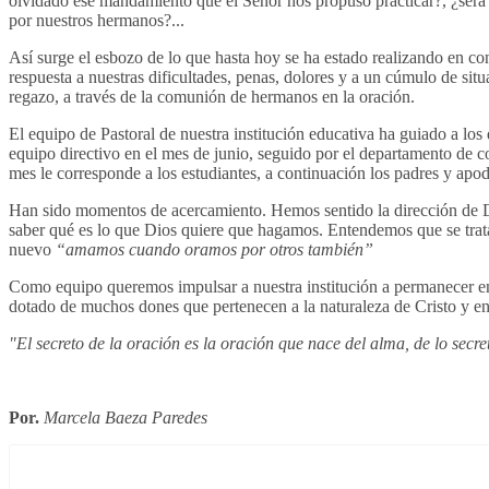
olvidado ese mandamiento que el Señor nos propuso practicar?, ¿será 
por nuestros hermanos?...
Así surge el esbozo de lo que hasta hoy se ha estado realizando en c
respuesta a nuestras dificultades, penas, dolores y a un cúmulo de s
regazo, a través de la comunión de hermanos en la oración.
El equipo de Pastoral de nuestra institución educativa ha guiado a los
equipo directivo en el mes de junio, seguido por el departamento de co
mes le corresponde a los estudiantes, a continuación los padres y apod
Han sido momentos de acercamiento. Hemos sentido la dirección de Di
saber qué es lo que Dios quiere que hagamos. Entendemos que se trata
nuevo
“amamos cuando oramos por otros también”
Como equipo queremos impulsar a nuestra institución a permanecer en 
dotado de muchos dones que pertenecen a la naturaleza de Cristo y en la
"El secreto de la oración es la oración que nace del alma, de lo secret
Por.
Marcela Baeza Paredes