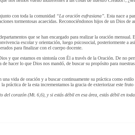
que nos hemos vuelto indiferentes a las cosas de nuestro Creador?, ¿s
onjunto con toda la comunidad
“La oración eufrasiana”.
Esta nace a par
ituaciones tormentosas acaecidas. Reconociéndonos hijos de un Dios de 
 departamentos que se han encargado para realizar la oración mensual. E
nvivencia escolar y orientación, luego psicosocial, posteriormente a as
erados para finalizar con el cuerpo docente.
os y que estamos en sintonía con Él a través de la Oración. De no per
 de hacer lo que Dios nos mandó, de buscar su propósito para nuestras
una vida de oración y a buscar continuamente su práctica como estilo d
 práctica de la esta incrementamos la gracia de exteriorizar este fruto 
o del corazón (Mt. 6,6), y si estás débil en esa área, estás débil en tod