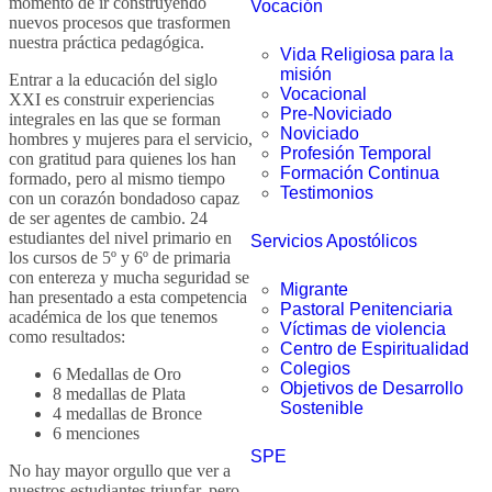
momento de ir construyendo
Vocación
nuevos procesos que trasformen
nuestra práctica pedagógica.
Vida Religiosa para la
misión
Entrar a la educación del siglo
Vocacional
XXI es construir experiencias
Pre-Noviciado
integrales en las que se forman
Noviciado
hombres y mujeres para el servicio,
Profesión Temporal
con gratitud para quienes los han
Formación Continua
formado, pero al mismo tiempo
Testimonios
con un corazón bondadoso capaz
de ser agentes de cambio. 24
estudiantes del nivel primario en
Servicios Apostólicos
los cursos de 5º y 6º de primaria
con entereza y mucha seguridad se
Migrante
han presentado a esta competencia
Pastoral Penitenciaria
académica de los que tenemos
Víctimas de violencia
como resultados:
Centro de Espiritualidad
Colegios
6 Medallas de Oro
Objetivos de Desarrollo
8 medallas de Plata
Sostenible
4 medallas de Bronce
6 menciones
SPE
No hay mayor orgullo que ver a
nuestros estudiantes triunfar, pero