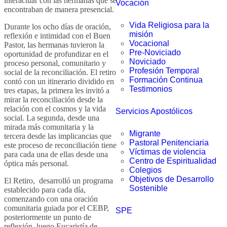
interactuar con las hermanas que se
Vocación
encontraban de manera presencial.
Vida Religiosa para la
Durante los ocho días de oración,
misión
reflexión e intimidad con el Buen
Vocacional
Pastor, las hermanas tuvieron la
Pre-Noviciado
oportunidad de profundizar en el
Noviciado
proceso personal, comunitario y
Profesión Temporal
social de la reconciliación. El retiro
Formación Continua
contó con un itinerario dividido en
Testimonios
tres etapas, la primera les invitó a
mirar la reconciliación desde la
relación con el cosmos y la vida
Servicios Apostólicos
social. La segunda, desde una
mirada más comunitaria y la
Migrante
tercera desde las implicancias que
Pastoral Penitenciaria
este proceso de reconciliación tiene
Víctimas de violencia
para cada una de ellas desde una
Centro de Espiritualidad
óptica más personal.
Colegios
Objetivos de Desarrollo
El Retiro, desarrolló un programa
Sostenible
establecido para cada día,
comenzando con una oración
comunitaria guiada por el CEBP,
SPE
posteriormente un punto de
reflexión, luego Eucaristía de