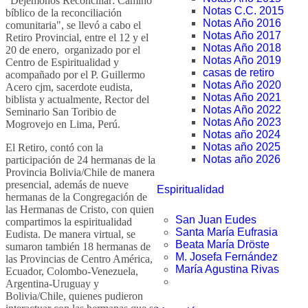
“Dejémonos Reconciliar: Camino
Notas C.C. 2015
bíblico de la reconciliación
Notas Año 2016
comunitaria", se llevó a cabo el
Notas Año 2017
Retiro Provincial, entre el 12 y el
Notas Año 2018
20 de enero, organizado por el
Notas Año 2019
Centro de Espiritualidad y
casas de retiro
acompañado por el P. Guillermo
Notas Año 2020
Acero cjm, sacerdote eudista,
Notas Año 2021
biblista y actualmente, Rector del
Notas Año 2022
Seminario San Toribio de
Notas Año 2023
Mogrovejo en Lima, Perú.
Notas año 2024
Notas año 2025
El Retiro, contó con la
Notas año 2026
participación de 24 hermanas de la
Provincia Bolivia/Chile de manera
presencial, además de nueve
Espiritualidad
hermanas de la Congregación de
las Hermanas de Cristo, con quien
San Juan Eudes
compartimos la espiritualidad
Santa María Eufrasia
Eudista. De manera virtual, se
Beata María Dröste
sumaron también 18 hermanas de
M. Josefa Fernández
las Provincias de Centro América,
María Agustina Rivas
Ecuador, Colombo-Venezuela,
Argentina-Uruguay y
Bolivia/Chile, quienes pudieron