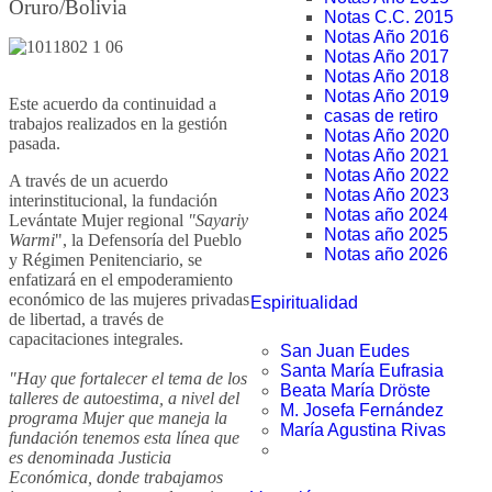
Oruro/Bolivia
Notas C.C. 2015
Notas Año 2016
Notas Año 2017
Notas Año 2018
Notas Año 2019
Este acuerdo da continuidad a
casas de retiro
trabajos realizados en la gestión
Notas Año 2020
pasada.
Notas Año 2021
Notas Año 2022
A través de un acuerdo
Notas Año 2023
interinstitucional, la fundación
Notas año 2024
Levántate Mujer regional
"Sayariy
Notas año 2025
Warmi
", la Defensoría del Pueblo
Notas año 2026
y Régimen Penitenciario, se
enfatizará en el empoderamiento
económico de las mujeres privadas
Espiritualidad
de libertad, a través de
capacitaciones integrales.
San Juan Eudes
Santa María Eufrasia
"Hay que fortalecer el tema de los
Beata María Dröste
talleres de autoestima, a nivel del
M. Josefa Fernández
programa Mujer que maneja la
María Agustina Rivas
fundación tenemos esta línea que
es denominada Justicia
Económica, donde trabajamos