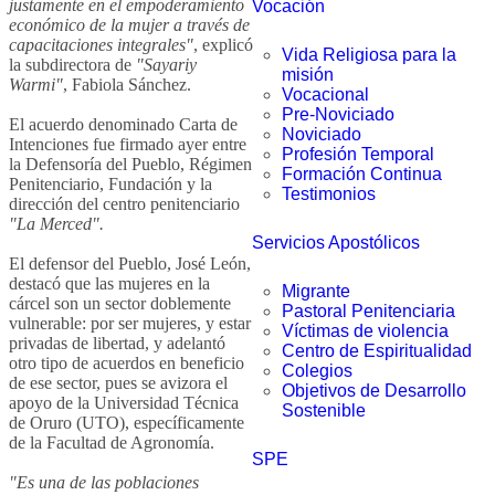
justamente en el empoderamiento
Vocación
económico de la mujer a través de
capacitaciones integrales"
, explicó
Vida Religiosa para la
la subdirectora de
"Sayariy
misión
Warmi"
, Fabiola Sánchez.
Vocacional
Pre-Noviciado
El acuerdo denominado Carta de
Noviciado
Intenciones fue firmado ayer entre
Profesión Temporal
la Defensoría del Pueblo, Régimen
Formación Continua
Penitenciario, Fundación y la
Testimonios
dirección del centro penitenciario
"La Merced".
Servicios Apostólicos
El defensor del Pueblo, José León,
destacó que las mujeres en la
Migrante
cárcel son un sector doblemente
Pastoral Penitenciaria
vulnerable: por ser mujeres, y estar
Víctimas de violencia
privadas de libertad, y adelantó
Centro de Espiritualidad
otro tipo de acuerdos en beneficio
Colegios
de ese sector, pues se avizora el
Objetivos de Desarrollo
apoyo de la Universidad Técnica
Sostenible
de Oruro (UTO), específicamente
de la Facultad de Agronomía.
SPE
"Es una de las poblaciones