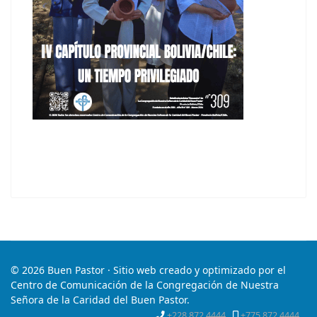
© 2026 Buen Pastor · Sitio web creado y optimizado por el
Centro de Comunicación de la Congregación de Nuestra
Señora de la Caridad del Buen Pastor.
+228 872 4444
+775 872 4444