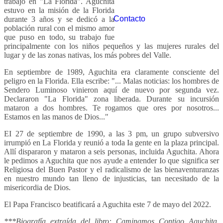
trabajo en "La Florida". Aguchita
estuvo en la misión de la Florida
Contacto
durante 3 años y se dedicó a la
población rural con el mismo amor
que puso en todo, su trabajo fue
principalmente con los niños pequeños y las mujeres rurales del
lugar y de las zonas nativas, los más pobres del Valle.
En septiembre de 1989, Aguchita era claramente consciente del
peligro en la Florida. Ella escribe: "... Malas noticias: los hombres de
Sendero Luminoso vinieron aquí de nuevo por segunda vez.
Declararon "La Florida" zona liberada. Durante su incursión
mataron a dos hombres. Te rogamos que ores por nosotros...
Estamos en las manos de Dios..."
EI 27 de septiembre de 1990, a las 3 pm, un grupo subversivo
irrumpió en La Florida y reunió a toda Ia gente en la plaza principal.
Allí dispararon y mataron a seis personas, incluida Aguchita. Ahora
le pedimos a Aguchita que nos ayude a entender Io que significa ser
Religiosa del Buen Pastor y el radicalismo de las bienaventuranzas
en nuestro mundo tan lleno de injusticias, tan necesitado de la
misericordia de Dios.
El Papa Francisco beatificará a Aguchita este 7 de mayo del 2022.
***Biografía extraída del libro: Caminamos Contigo Aguchita.