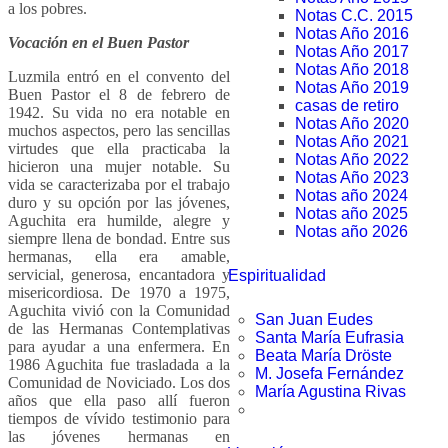
a los pobres.
Notas C.C. 2015
Notas Año 2016
Vocación en el Buen Pastor
Notas Año 2017
Notas Año 2018
Luzmila entró en el convento del
Notas Año 2019
Buen Pastor el 8 de febrero de
casas de retiro
1942. Su vida no era notable en
Notas Año 2020
muchos aspectos, pero las sencillas
Notas Año 2021
virtudes que ella practicaba la
Notas Año 2022
hicieron una mujer notable. Su
Notas Año 2023
vida se caracterizaba por el trabajo
Notas año 2024
duro y su opción por las jóvenes,
Notas año 2025
Aguchita era humilde, alegre y
Notas año 2026
siempre llena de bondad. Entre sus
hermanas, ella era amable,
servicial, generosa, encantadora y
Espiritualidad
misericordiosa. De 1970 a 1975,
Aguchita vivió con la Comunidad
San Juan Eudes
de las Hermanas Contemplativas
Santa María Eufrasia
para ayudar a una enfermera. En
Beata María Dröste
1986 Aguchita fue trasladada a la
M. Josefa Fernández
Comunidad de Noviciado. Los dos
María Agustina Rivas
años que ella paso allí fueron
tiempos de vívido testimonio para
las jóvenes hermanas en