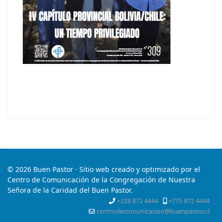
© 2026 Buen Pastor · Sitio web creado y optimizado por el
Centro de Comunicación de la Congregación de Nuestra
Señora de la Caridad del Buen Pastor.
+228 872 4444
+775 872 4444
centrodecomunicacion@buenpastor.cl