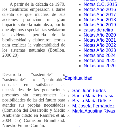
A partir de la década de 1970,
Notas C.C. 2015
los científicos empezaron a darse
Notas Año 2016
cuenta de que muchas de sus
Notas Año 2017
acciones producían un gran
Notas Año 2018
impacto sobre la naturaleza, por lo
Notas Año 2019
que algunos especialistas señalaron
casas de retiro
la evidente pérdida de la
Notas Año 2020
biodiversidad y elaboraron teorías
Notas Año 2021
para explicar la vulnerabilidad de
Notas Año 2022
los sistemas naturales (Boullón,
Notas Año 2023
2006:20).
Notas año 2024
Notas año 2025
Notas año 2026
Desarrollo "sostenible" o
Espiritualidad
"sustentable" o "perdurable"
consiste en satisfacer las
necesidades de las generaciones
San Juan Eudes
presentes sin comprometer las
Santa María Eufrasia
posibilidades de las del futuro para
Beata María Dröste
atender sus propias necesidades
M. Josefa Fernández
(Comisión del Desarrollo y Medio
María Agustina Rivas
Ambiente citado en Ramírez et al.
2004: 55) Comisión Brundtland:
Nuestro Futuro Común.