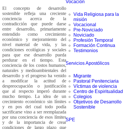
Vocación
El concepto de desarrollo
sostenible refleja una creciente
Vida Religiosa para la
conciencia acerca de la
misión
contradicción que puede darse
Vocacional
entre desarrollo, primariamente
Pre-Noviciado
entendido como crecimiento
Noviciado
económico y mejoramiento del
Profesión Temporal
nivel material de vida, y las
Formación Continua
condiciones ecológicas y sociales
Testimonios
para que ese desarrollo pueda
perdurar en el tiempo. Esta
Servicios Apostólicos
conciencia de los costos humanos,
naturales y medioambientales del
desarrollo y el progreso ha venido
Migrante
a modificar la actitud de
Pastoral Penitenciaria
despreocupación o justificación
Víctimas de violencia
que al respecto imperó durante
Centro de Espiritualidad
mucho tiempo. La idea de un
Colegios
crecimiento económico sin límites
Objetivos de Desarrollo
y en pos del cual todo podía
Sostenible
sacrificarse vino a ser reemplazada
por una conciencia de esos límites
SPE
y de la importancia de crear
condiciones de largo plazo que