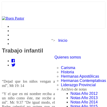
">
Inicio
Trabajo infantil
Quienes somos
Carisma
Historia
Hermanas Apostólicas
Hermanas Contemplativas
“Dejad que los niños vengan a
Liderazgo Provincial
mí”, Mt 19: 14
Archivo de notas
Notas Año 2012
“Y el que en mi nombre reciba a
Notas Año 2013
un niño como éste, me recibe a
Notas Año 2014
mí”. Mc 9:37 “De igual modo, el
Notas Año 2015
Padre celestial no quiere que se