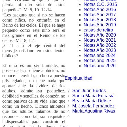
Notas C.C. 2015
pierda ni uno solo de estos
Notas Año 2016
pequeños”. Mt 8, 10. 12-14
Notas Año 2017
“Les aseguro que si no se hacen
Notas Año 2018
como niños, no entrarán en el
Notas Año 2019
Reino de los cielos. El que se haga
casas de retiro
pequeño como este niño será el
Notas Año 2020
más grande en el Reino de los
Notas Año 2021
cielos” Mt 18, 1-4
Notas Año 2022
¿Cuál será el eje central del
Notas Año 2023
mensaje cristiano en estos textos
Notas año 2024
bíblicos?
Notas año 2025
El niño es un ser humilde, no
Notas año 2026
posee nada, no tiene ambición, no
conoce la envidia, no busca puesto
Espiritualidad
privilegiados, no tiene nada que
aportar ante la avidez de los
San Juan Eudes
adultos, admite su pequeñez,
Santa María Eufrasia
debilidad y sencillez de corazón no
Beata María Dröste
como pasivos de su vida, sino que
M. Josefa Fernández
como un hecho. Dichos atributos
María Agustina Rivas
que los adultos tratamos de no
reconocer como tal, son requisitos
indispensables para construir el
Reino aquí en la tierra. Lo