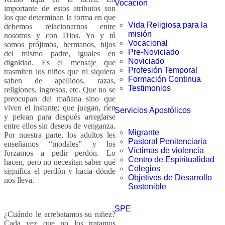
Vocación
importante de estos atributos son
los que determinan la forma en que
Vida Religiosa para la
debemos relacionarnos entre
misión
nosotros y con Dios. Yo y tú
Vocacional
somos prójimos, hermanos, hijos
Pre-Noviciado
del mismo padre, iguales en
Noviciado
dignidad. Es el mensaje que
Profesión Temporal
trasmiten los niños que ni siquiera
Formación Continua
saben de apellidos, razas,
Testimonios
religiones, ingresos, etc. Que no se
preocupan del mañana sino que
viven el instante; que juegan, ríen
Servicios Apostólicos
y pelean para después arreglarse
entre ellos sin deseos de venganza.
Migrante
Por nuestra parte, los adultos les
Pastoral Penitenciaria
enseñamos “modales” y los
Víctimas de violencia
forzamos a pedir perdón. Lo
Centro de Espiritualidad
hacen, pero no necesitan saber qué
Colegios
significa el perdón y hacia dónde
Objetivos de Desarrollo
nos lleva.
Sostenible
SPE
¿Cuándo le arrebatamos su niñez?
Cada vez que no los tratamos