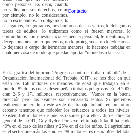
como personas. Es decir, cuando
no validamos sus derechos, como
Contacto
por ejemplo, no lo consideramos,
no lo escuchamos, lo obligamos, lo
castigamos, lo ignoramos, nos burlamos de sus yerros, le delegamos
tareas de adultos, lo utilizamos como si fuesen mayores, lo
confundimos con nuestra inconsecuencia personal, le mentimos, lo
decepcionamos, no lo queremos, no lo protegemos, no lo educamos,
lo dejamos a cargo de hermanos menores, lo hacemos trabajar en
cualquier cosa de modo que puedan aportar “monedas a la casa”.
En la gráfica del informe ‘Progresos contra el trabajo infantil’ de la
Organización Internacional del Trabajo (OIT), se nos dice en qué
están los 168 millones de menores de edad que trabajan en el
mundo, 85 de los cuales desempeñan trabajos peligrosos. En el 2000
eran 246 y 171 millones, respectivamente. "Vamos en la buena
dirección pero los avances son demasiado lentos. Si queremos
realmente poner fin a este azote del trabajo infantil en un futuro
cercano tenemos que redoblar los esfuerzos a todos los niveles.
Existen 168 millones de buenas razones para ello", dijo el director
general de la OIT, Guy Ryder. Por sexo, el trabajo infantil ha caído
40% en el caso de las niñas y 25% en el de los niños. La agricultura
es el sector que más los emplea -98 millones, es decir, 59% del total