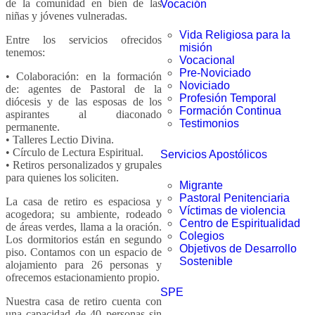
de la comunidad en bien de las
Vocación
niñas y jóvenes vulneradas.
Vida Religiosa para la
Entre los servicios ofrecidos
misión
tenemos:
Vocacional
Pre-Noviciado
• Colaboración: en la formación
Noviciado
de: agentes de Pastoral de la
Profesión Temporal
diócesis y de las esposas de los
Formación Continua
aspirantes al diaconado
Testimonios
permanente.
• Talleres Lectio Divina.
• Círculo de Lectura Espiritual.
Servicios Apostólicos
• Retiros personalizados y grupales
para quienes los soliciten.
Migrante
Pastoral Penitenciaria
La casa de retiro es espaciosa y
Víctimas de violencia
acogedora; su ambiente, rodeado
Centro de Espiritualidad
de áreas verdes, llama a la oración.
Colegios
Los dormitorios están en segundo
Objetivos de Desarrollo
piso. Contamos con un espacio de
Sostenible
alojamiento para 26 personas y
ofrecemos estacionamiento propio.
SPE
Nuestra casa de retiro cuenta con
una capacidad de 40 personas sin