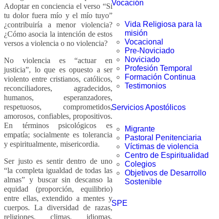
Vocación
Adoptar en conciencia el verso “Si
tu dolor fuera mío y el mío tuyo”
Vida Religiosa para la
¿contribuiría a menor violencia?
misión
¿Cómo asocia la intención de estos
Vocacional
versos a violencia o no violencia?
Pre-Noviciado
Noviciado
No violencia es “actuar en
Profesión Temporal
justicia”, lo que es opuesto a ser
Formación Continua
violento entre cristianos, católicos,
Testimonios
reconciliadores, agradecidos,
humanos, esperanzadores,
respetuosos, comprometidos,
Servicios Apostólicos
amorosos, confiables, propositivos.
En términos psicológicos es
Migrante
empatía; socialmente es tolerancia
Pastoral Penitenciaria
y espiritualmente, misericordia.
Víctimas de violencia
Centro de Espiritualidad
S
er justo es sentir dentro de uno
Colegios
“la completa igualdad de todas las
Objetivos de Desarrollo
almas” y buscar sin descanso la
Sostenible
equidad (proporción, equilibrio)
entre ellas, extendido a mentes y
SPE
cuerpos. La diversidad de razas,
religiones, climas, idiomas,