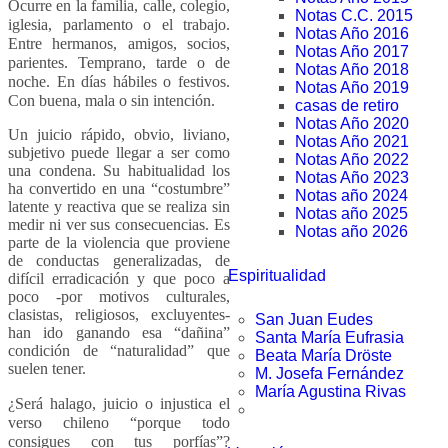
Ocurre en la familia, calle, colegio,
Notas C.C. 2015
iglesia, parlamento o el trabajo.
Notas Año 2016
Entre hermanos, amigos, socios,
Notas Año 2017
parientes. Temprano, tarde o de
Notas Año 2018
noche. En días hábiles o festivos.
Notas Año 2019
Con buena, mala o sin intención.
casas de retiro
Notas Año 2020
Un juicio rápido, obvio, liviano,
Notas Año 2021
subjetivo puede llegar a ser como
Notas Año 2022
una condena. Su habitualidad los
Notas Año 2023
ha convertido en una “costumbre”
Notas año 2024
latente y reactiva que se realiza sin
Notas año 2025
medir ni ver sus consecuencias. Es
Notas año 2026
parte de la violencia que proviene
de conductas generalizadas, de
Espiritualidad
difícil erradicación y que poco a
poco -por motivos culturales,
clasistas, religiosos, excluyentes-
San Juan Eudes
han ido ganando esa “dañina”
Santa María Eufrasia
condición de “naturalidad” que
Beata María Dröste
suelen tener.
M. Josefa Fernández
María Agustina Rivas
¿Será halago, juicio o injustica el
verso chileno “porque todo
consigues con tus porfías”?