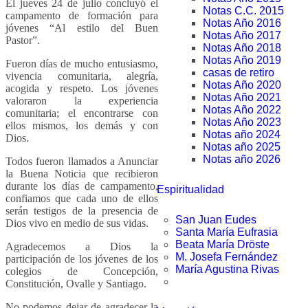
El jueves 24 de julio concluyó el
Notas C.C. 2015
campamento de formación para
Notas Año 2016
jóvenes “Al estilo del Buen
Notas Año 2017
Pastor”.
Notas Año 2018
Notas Año 2019
Fueron días de mucho entusiasmo,
casas de retiro
vivencia comunitaria, alegría,
Notas Año 2020
acogida y respeto. Los jóvenes
Notas Año 2021
valoraron la experiencia
Notas Año 2022
comunitaria; el encontrarse con
Notas Año 2023
ellos mismos, los demás y con
Notas año 2024
Dios.
Notas año 2025
Notas año 2026
Todos fueron llamados a Anunciar
la Buena Noticia que recibieron
durante los días de campamento,
Espiritualidad
confiamos que cada uno de ellos
serán testigos de la presencia de
San Juan Eudes
Dios vivo en medio de sus vidas.
Santa María Eufrasia
Beata María Dröste
Agradecemos a Dios la
M. Josefa Fernández
participación de los jóvenes de los
María Agustina Rivas
colegios de Concepción,
Constitución, Ovalle y Santiago.
No podemos dejar de agradecer la