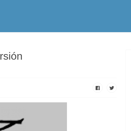
tualidad
Vocación
Servicios Apostólicos
SPE
rsión