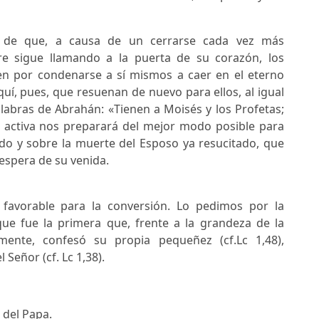
o de que, a causa de un cerrarse cada vez más
re sigue llamando a la puerta de su corazón, los
ben por condenarse a sí mismos a caer en el eterno
uí, pues, que resuenan de nuevo para ellos, al igual
labras de Abrahán: «Tienen a Moisés y los Profetas;
a activa nos preparará del mejor modo posible para
cado y sobre la muerte del Esposo ya resucitado, que
 espera de su venida.
avorable para la conversión. Lo pedimos por la
que fue la primera que, frente a la grandeza de la
amente, confesó su propia pequeñez (cf.Lc 1,48),
Señor (cf. Lc 1,38).
 del Papa.