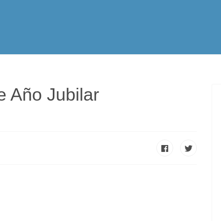
tualidad
Vocación
Servicios Apostólicos
SPE
 Año Jubilar