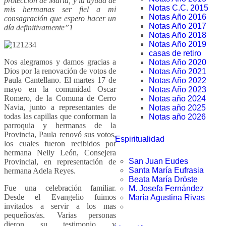
protección de María, y la ayuda de
Notas C.C. 2015
mis hermanas ser fiel a mi
Notas Año 2016
consagración que espero hacer un
Notas Año 2017
día definitivamente”1
Notas Año 2018
Notas Año 2019
casas de retiro
Nos alegramos y damos gracias a
Notas Año 2020
Dios por la renovación de votos de
Notas Año 2021
Paula Cantellano. El martes 17 de
Notas Año 2022
mayo en la comunidad Oscar
Notas Año 2023
Romero, de la Comuna de Cerro
Notas año 2024
Navia, junto a representantes de
Notas año 2025
todas las capillas que conforman la
Notas año 2026
parroquia y hermanas de la
Provincia, Paula renovó sus votos,
Espiritualidad
los cuales fueron recibidos por
hermana Nelly León, Consejera
San Juan Eudes
Provincial, en representación de
Santa María Eufrasia
hermana Adela Reyes.
Beata María Dröste
Fue una celebración familiar.
M. Josefa Fernández
Desde el Evangelio fuimos
María Agustina Rivas
invitados a servir a los mas
pequeños/as. Varias personas
dieron su testimonio y