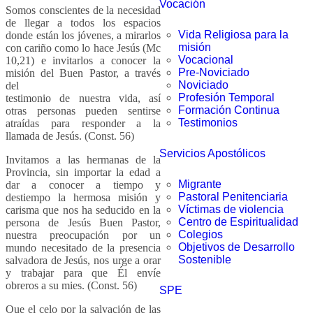
Vocación
Somos conscientes de la necesidad
de llegar a todos los espacios
Vida Religiosa para la
donde están los jóvenes, a mirarlos
misión
con cariño como lo hace Jesús (Mc
Vocacional
10,21) e invitarlos a conocer la
Pre-Noviciado
misión del Buen Pastor, a través
Noviciado
del
Profesión Temporal
testimonio de nuestra vida, así
Formación Continua
otras personas pueden sentirse
Testimonios
atraídas para responder a la
llamada de Jesús. (Const. 56)
Servicios Apostólicos
Invitamos a las hermanas de la
Provincia, sin importar la edad a
Migrante
dar a conocer a tiempo y
Pastoral Penitenciaria
destiempo la hermosa misión y
Víctimas de violencia
carisma que nos ha seducido en la
Centro de Espiritualidad
persona de Jesús Buen Pastor,
Colegios
nuestra preocupación por un
Objetivos de Desarrollo
mundo necesitado de la presencia
Sostenible
salvadora de Jesús, nos urge a orar
y trabajar para que Él envíe
obreros a su mies. (Const. 56)
SPE
Que el celo por la salvación de las