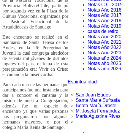
de la Pastoral Vocacional de la
Notas C.C. 2015
Provincia Bolivia/Chile, participó
Notas Año 2016
por segunda vez en la Plaza de la
Notas Año 2017
Cultura Vocacional organizada por
Notas Año 2018
la Pastoral Vocacional de la
Notas Año 2019
Arquidiócesis de Santiago.
casas de retiro
Notas Año 2020
Este encuentro se realizó en el
Notas Año 2021
Santuario de Santa Teresa de los
Notas Año 2022
Andes, en la 26ª Peregrinación
Notas Año 2023
Juvenil la cual congrega alrededor
Notas año 2024
de setenta mil jóvenes de distintos
Notas año 2025
lugares del país, el lema de ésta
Notas año 2026
peregrinación era: Vivir en Cristo
el camino a la misericordia.
Espiritualidad
Para cada una de las hermanas que
participamos fue una instancia para
San Juan Eudes
dar a conocer el carisma y la
Santa María Eufrasia
misión de nuestra Congregación,
Beata María Dröste
además fue un espacio de
M. Josefa Fernández
encuentro ya que varias personas
María Agustina Rivas
nos preguntaron por algunas
hermanas mayores, o por el
colegio María Reina de Santiago.