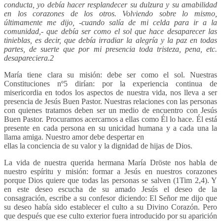
conducta, yo debía hacer resplandecer su dulzura y su amabilidad
en los corazones de los otros. Volviendo sobre lo mismo,
últimamente me dijo, -cuando salía de mi celda para ir a la
comunidad,- que debía ser como el sol que hace desaparecer las
tinieblas, es decir, que debía irradiar la alegría y la paz en todas
partes, de suerte que por mi presencia toda tristeza, pena, etc.
desapareciera.2
María tiene clara su misión: debe ser como el sol. Nuestras
Constituciones nº5 dirían: por la experiencia continua de
misericordia en todos los aspectos de nuestra vida, nos lleva a ser
presencia de Jesús Buen Pastor. Nuestras relaciones con las personas
con quienes tratamos deben ser un medio de encuentro con Jesús
Buen Pastor. Procuramos acercarnos a ellas como Él lo hace. Él está
presente en cada persona en su unicidad humana y a cada una la
llama amiga. Nuestro amor debe despertar en
ellas la conciencia de su valor y la dignidad de hijas de Dios.
La vida de nuestra querida hermana María Dröste nos habla de
nuestro espíritu y misión: formar a Jesús en nuestros corazones
porque Dios quiere que todas las personas se salven (1Tim 2,4). Y
en este deseo escucha de su amado Jesús el deseo de la
consagración, escribe a su confesor diciendo: El Señor me dijo que
su deseo había sido establecer el culto a su Divino Corazón. Pero
que después que ese culto exterior fuera introducido por su aparición