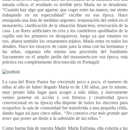
mirada crítica; el resultado es terrible pero María no se desalienta:
“Cuando hay algo que agarrar, que coger entre las manos, me siento
trabajando en mi especialidad” escribe en esa época. Hace
enseguida una lista de medidas urgentes: restauración del orden en el
monasterio, clarificación de la situación financiera, renovación de la
casa. Las flores artificiales en cera y los candeleros apolillados de la
capilla son los primeros en desaparecer, luego ya que estamos en
eso, afuera también los ornamentos tejidos. María entra en todos los
detalles. Hace los ensayos de canto para la misa con las hermanas y
las niñas, organiza ella misma una procesión del Santísimo
Sacramento en el amplio jardín del monasterio.(en esa época, esta
práctica era completamente desconocida en Portugal)
La casa del Buen Pastor fue creciendo poco a poco, el numero de
niñas al año de haber llegado María es de 130 niñas, por lo mismo,
muy pronto falta lugar para acoger a más niñas, y nuevamente
vemos ponerse en acción y con firmeza y creatividad (poco
convencional en su época) ella dispone de todos los rincones para
ocuparlos; la sala de comunidad fue transferida a una pequeña celda,
dando lugar así para cinco niñas.
“No conozco cruz más grande que
tener que poner un límite a la admisión de las niñas.”
Como buena hija de nuestra Madre María Eufrasia, ella exhorta a las