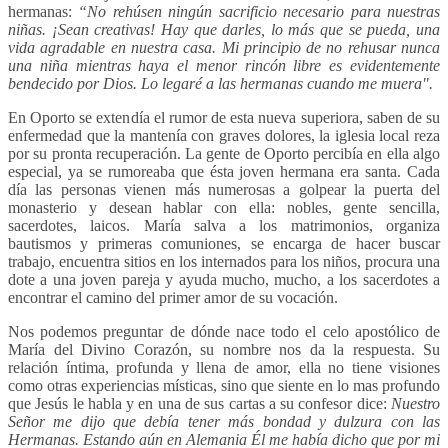
hermanas:
“No rehúsen ningún sacrificio necesario para nuestras
niñas. ¡Sean creativas! Hay que darles, lo más que se pueda, una
vida agradable en nuestra casa. Mi principio de no rehusar nunca
una niña mientras haya el menor rincón libre es evidentemente
bendecido por Dios. Lo legaré a las hermanas cuando me muera".
En Oporto se extendía el rumor de esta nueva superiora, saben de su
enfermedad que la mantenía con graves dolores, la iglesia local reza
por su pronta recuperación. La gente de Oporto percibía en ella algo
especial, ya se rumoreaba que ésta joven hermana era santa. Cada
día las personas vienen más numerosas a golpear la puerta del
monasterio y desean hablar con ella: nobles, gente sencilla,
sacerdotes, laicos. María salva a los matrimonios, organiza
bautismos y primeras comuniones, se encarga de hacer buscar
trabajo, encuentra sitios en los internados para los niños, procura una
dote a una joven pareja y ayuda mucho, mucho, a los sacerdotes a
encontrar el camino del primer amor de su vocación.
Nos podemos preguntar de dónde nace todo el celo apostólico de
María del Divino Corazón, su nombre nos da la respuesta. Su
relación íntima, profunda y llena de amor, ella no tiene visiones
como otras experiencias místicas, sino que siente en lo mas profundo
que Jesús le habla y en una de sus cartas a su confesor dice:
Nuestro
Señor me dijo que debía tener más bondad y dulzura con las
Hermanas. Estando aún en Alemania Él me había dicho que por mi