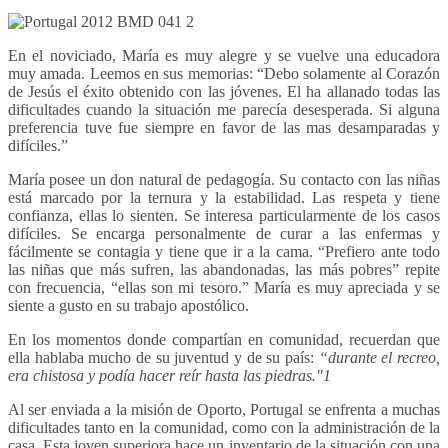
En el noviciado, María es muy alegre y se vuelve una educadora
muy amada. Leemos en sus memorias: “Debo solamente al Corazón
de Jesús el éxito obtenido con las jóvenes. El ha allanado todas las
dificultades cuando la situación me parecía desesperada. Si alguna
preferencia tuve fue siempre en favor de las mas desamparadas y
difíciles.”
María posee un don natural de pedagogía. Su contacto con las niñas
está marcado por la ternura y la estabilidad. Las respeta y tiene
confianza, ellas lo sienten. Se interesa particularmente de los casos
difíciles. Se encarga personalmente de curar a las enfermas y
fácilmente se contagia y tiene que ir a la cama. “Prefiero ante todo
las niñas que más sufren, las abandonadas, las más pobres” repite
con frecuencia, “ellas son mi tesoro.” María es muy apreciada y se
siente a gusto en su trabajo apostólico.
En los momentos donde compartían en comunidad, recuerdan que
ella hablaba mucho de su juventud y de su país:
“durante el recreo,
era chistosa y podía hacer reír hasta las piedras."1
Al ser enviada a la misión de Oporto, Portugal se enfrenta a muchas
dificultades tanto en la comunidad, como con la administración de la
casa. Esta joven superiora hace un inventario de la situación con una