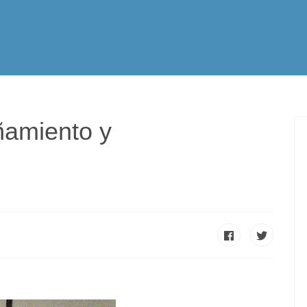
tualidad
Vocación
Servicios Apostólicos
SPE
amiento y