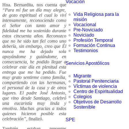
Vocación
Hna. Bernardita, nos cuenta que
“Para mí fue un día muy alegre,
Vida Religiosa para la
de gozo espiritual el cual lo viví
misión
intensamente, reconociendo como
Vocacional
el Señor con tanto amor y
Pre-Noviciado
fidelidad me ha sostenido durante
Noviciado
estos cincuenta años. Reconozco
Profesión Temporal
que no he sido tan fiel como uno
Formación Continua
debería, sin embargo, creo que Él
Testimonios
nunca me ha dejado sola
apoyándome y guiándome, en
consecuencia, he podido llegar a
Servicios Apostólicos
celebrar este día en plenitud esta
entrega que me ha pedido. Fue
Migrante
muy grato sentirme como familia,
Pastoral Penitenciaria
compartiendo con las hermanas,
Víctimas de violencia
el personal de la casa y de otros
Centro de Espiritualidad
lugares. El padre José Antonio,
Colegios
que vino desde Santiago, celebró
Objetivos de Desarrollo
una eucaristía muy linda y
Sostenible
emotiva. Muchas gracias a todos
quienes hicieron posible esta
celebración”,
finalizó.
SPE
También estaban presentes