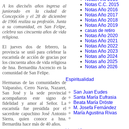
Notas C.C. 2015
A los dieciséis años ingresa al
Notas Año 2016
juniorado en la ciudad de
Notas Año 2017
Concepción y el 28 de diciembre
Notas Año 2018
de 1966 realiza su profesión. Junta
Notas Año 2019
a su comunidad, en San Felipe,
casas de retiro
celebra sus cincuenta años de vida
Notas Año 2020
religiosa.
Notas Año 2021
Notas Año 2022
El jueves dos de febrero, la
Notas Año 2023
provincia se unió para celebrar la
Notas año 2024
eucaristía de acción de gracias por
Notas año 2025
los cincuenta años de vida religiosa
Notas año 2026
de hna. Bernardita Ascencio en la
comunidad de San Felipe.
Espiritualidad
Hermanas de las comunidades de
Valparaíso, Cerro Navia, Nazaret,
San Juan Eudes
San José y la sede provincial
Santa María Eufrasia
acompañaron este signo de
Beata María Dröste
fidelidad y amor al Señor. La
M. Josefa Fernández
eucaristía fue presidida por el
María Agustina Rivas
sacerdote capuchino José Antonio
Sierra, quien conoce a hna.
Bernardita hace más de 40 años.