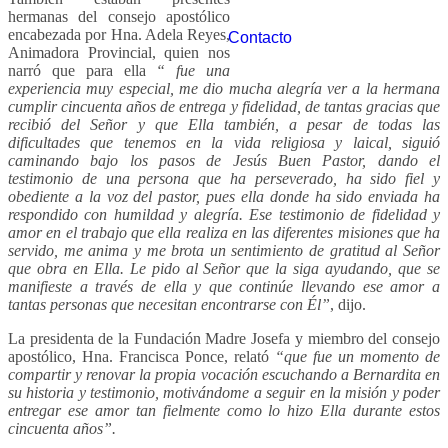
hermanas del consejo apostólico
encabezada por Hna. Adela Reyes,
Contacto
Animadora Provincial, quien nos
narró que para ella
“ fue una
experiencia muy especial, me dio mucha alegría ver a la hermana
cumplir cincuenta años de entrega y fidelidad, de tantas gracias que
recibió del Señor y que Ella también, a pesar de todas las
dificultades que tenemos en la vida religiosa y laical, siguió
caminando bajo los pasos de Jesús Buen Pastor, dando el
testimonio de una persona que ha perseverado, ha sido fiel y
obediente a la voz del pastor, pues ella donde ha sido enviada ha
respondido con humildad y alegría. Ese testimonio de fidelidad y
amor en el trabajo que ella realiza en las diferentes misiones que ha
servido, me anima y me brota un sentimiento de gratitud al Señor
que obra en Ella. Le pido al Señor que la siga ayudando, que se
manifieste a través de ella y que continúe llevando ese amor a
tantas personas que necesitan encontrarse con Él”
, dijo.
La presidenta de la Fundación Madre Josefa y miembro del consejo
apostólico, Hna. Francisca Ponce, relató
“que fue un momento de
compartir y renovar la propia vocación escuchando a Bernardita en
su historia y testimonio, motivándome a seguir en la misión y poder
entregar ese amor tan fielmente como lo hizo Ella durante estos
cincuenta años”.