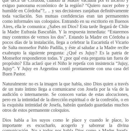
qué decir de Córdoba, cuando la Madre vacilaba por el incierto y
exiguo panorama económico de la región? “Quiero nacer pobre y
humilde en Córdoba”?,. .. y sus decisiones zanjaban definitivamente
toda vacilación. Sus mutuas confidencias eran tan permanentes
como informales sus coloquios. Entrando en su escritorio en Buenos
Aires, ella le comunica: ¿Sabes mi Dios? Esta tarde llegará de Chile
la Madre Eufrasia Bascuñán. Y la respuesta inmediata: “Estaremos
muy contentos de vernos los dos”. Estando la Madre en Córdoba a
pocos días de la instalación, llega a celebrar la Eucaristía el Vicario
de Salta monseñor Pablo Padilla, y éste al saludar a la Madre recibe
exabrupto la siguiente pregunta: ¿Qué es Jujuy? Es la patria de
Monseñor respondieron todas. Y ¿por qué esta pregunta tan fuera de
propósito? Ella aclaró que el Niño le repetía con insistencia “Jujuy,
Jujuy”. Y Jujuy en Argentina contó prontamente con una casa del
Buen Pastor.
Naturalmente no es la imagen la que habla, sino Dios quien a través
de un trato íntimo llega a comunicarse con Josefa por la vía de la
audición o internamente. Se conocen varias de estas alocuciones,
pero en la intimidad de la dirección espiritual o de la confesión, o en
la exquisita intimidad de Josefa, habrán quedado guardadas muchos
otros de estos permanente coloquios.
Dios habla a los suyos como le place y cuando le place, lo
importante es escucharlo, acogerlo y saborear la divina
comunicación. No a todos nos habla Dios como a Madre Josefa,