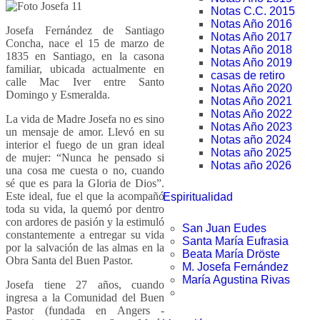
Notas C.C. 2015
Notas Año 2016
Josefa Fernández de Santiago
Notas Año 2017
Concha, nace el 15 de marzo de
Notas Año 2018
1835 en Santiago, en la casona
Notas Año 2019
familiar, ubicada actualmente en
casas de retiro
calle Mac Iver entre Santo
Notas Año 2020
Domingo y Esmeralda.
Notas Año 2021
Notas Año 2022
La vida de Madre Josefa no es sino
Notas Año 2023
un mensaje de amor. Llevó en su
Notas año 2024
interior el fuego de un gran ideal
Notas año 2025
de mujer: “Nunca he pensado si
Notas año 2026
una cosa me cuesta o no, cuando
sé que es para la Gloria de Dios”.
Este ideal, fue el que la acompañó
Espiritualidad
toda su vida, la quemó por dentro
con ardores de pasión y la estimuló
San Juan Eudes
constantemente a entregar su vida
Santa María Eufrasia
por la salvación de las almas en la
Beata María Dröste
Obra Santa del Buen Pastor.
M. Josefa Fernández
María Agustina Rivas
Josefa tiene 27 años, cuando
ingresa a la Comunidad del Buen
Pastor (fundada en Angers -