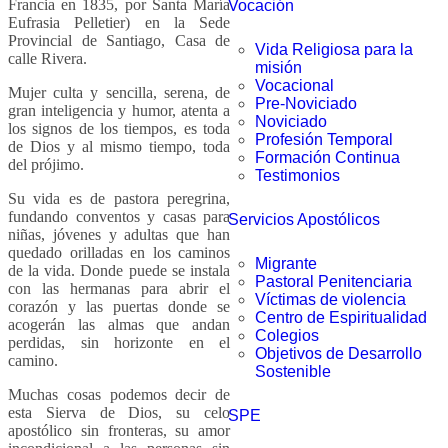
Francia en 1835, por Santa María
Vocación
Eufrasia Pelletier) en la Sede
Provincial de Santiago, Casa de
Vida Religiosa para la
calle Rivera.
misión
Vocacional
Mujer culta y sencilla, serena, de
Pre-Noviciado
gran inteligencia y humor, atenta a
Noviciado
los signos de los tiempos, es toda
Profesión Temporal
de Dios y al mismo tiempo, toda
Formación Continua
del prójimo.
Testimonios
Su vida es de pastora peregrina,
fundando conventos y casas para
Servicios Apostólicos
niñas, jóvenes y adultas que han
quedado orilladas en los caminos
Migrante
de la vida. Donde puede se instala
Pastoral Penitenciaria
con las hermanas para abrir el
Víctimas de violencia
corazón y las puertas donde se
Centro de Espiritualidad
acogerán las almas que andan
Colegios
perdidas, sin horizonte en el
Objetivos de Desarrollo
camino.
Sostenible
Muchas cosas podemos decir de
esta Sierva de Dios, su celo
SPE
apostólico sin fronteras, su amor