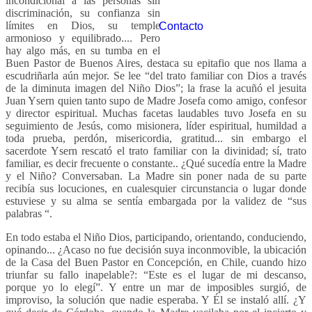
incondicional a las personas sin
discriminación, su confianza sin
límites en Dios, su temple
Contacto
armonioso y equilibrado.... Pero
hay algo más, en su tumba en el
Buen Pastor de Buenos Aires, destaca su epitafio que nos llama a
escudriñarla aún mejor. Se lee “del trato familiar con Dios a través
de la diminuta imagen del Niño Dios”; la frase la acuñó el jesuita
Juan Ysern quien tanto supo de Madre Josefa como amigo, confesor
y director espiritual. Muchas facetas laudables tuvo Josefa en su
seguimiento de Jesús, como misionera, líder espiritual, humildad a
toda prueba, perdón, misericordia, gratitud... sin embargo el
sacerdote Ysern rescató el trato familiar con la divinidad; sí, trato
familiar, es decir frecuente o constante.. ¿Qué sucedía entre la Madre
y el Niño? Conversaban. La Madre sin poner nada de su parte
recibía sus locuciones, en cualesquier circunstancia o lugar donde
estuviese y su alma se sentía embargada por la validez de “sus
palabras “.
En todo estaba el Niño Dios, participando, orientando, conduciendo,
opinando... ¿Acaso no fue decisión suya inconmovible, la ubicación
de la Casa del Buen Pastor en Concepción, en Chile, cuando hizo
triunfar su fallo inapelable?: “Este es el lugar de mi descanso,
porque yo lo elegí”. Y entre un mar de imposibles surgió, de
improviso, la solución que nadie esperaba. Y Él se instaló allí. ¿Y