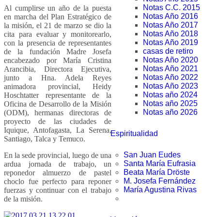
Notas C.C. 2015
Al cumplirse un año de la puesta
Notas Año 2016
en marcha del Plan Estratégico de
Notas Año 2017
la misión, el 21 de marzo se dio la
Notas Año 2018
cita para evaluar y monitorearlo,
Notas Año 2019
con la presencia de representantes
casas de retiro
de la fundación Madre Josefa
Notas Año 2020
encabezado por María Cristina
Notas Año 2021
Arancibia, Directora Ejecutiva,
Notas Año 2022
junto a Hna. Adela Reyes
Notas Año 2023
animadora provincial, Heidy
Notas año 2024
Hoschtatter representante de la
Notas año 2025
Oficina de Desarrollo de la Misión
Notas año 2026
(ODM), hermanas directoras de
proyecto de las ciudades de
Iquique, Antofagasta, La Serena,
Espiritualidad
Santiago, Talca y Temuco.
San Juan Eudes
En la sede provincial, luego de una
Santa María Eufrasia
ardua jornada de trabajo, un
Beata María Dröste
reponedor almuerzo de pastel
M. Josefa Fernández
choclo fue perfecto para reponer
María Agustina Rivas
fuerzas y continuar con el trabajo
de la misión.