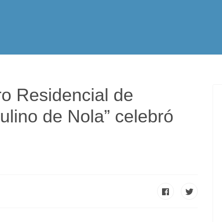
tualidad
Vocación
Servicios Apostólicos
SPE
ro Residencial de
ulino de Nola” celebró