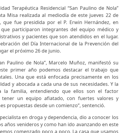
idad Terapéutica Residencial “San Paulino de Nola”
ta Misa realizada al mediodía de este jueves 22 de
, que fue presidida por el P. Erwin Hernández, en
a que participaron integrantes del equipo médico y
istrativos y pacientes que son atendidos en el lugar.
ebración del Día Internacional de la Prevención del
gar el próximo 26 de junio.
San Paulino de Nola”, Marcelo Muñoz, manifestó su
n este primer año podemos destacar el trabajo que
tales. Una que está enfocada precisamente en los
lidad y abocada a cada una de sus necesidades. Y la
 la familia, entendiendo que ellos son el factor
 tener un equipo afiatado, con fuertes valores y
nes propuestas desde un comienzo”, sentenció.
specialista en droga y dependencia, dio a conocer los
los años venideros y como han ido avanzando en este
e hemos comenzado poco a poco. La casa que usamos