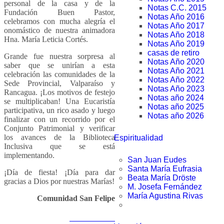
personal de la casa y de la
Notas C.C. 2015
Fundación Buen Pastor,
Notas Año 2016
celebramos con mucha alegría el
Notas Año 2017
onomástico de nuestra animadora
Notas Año 2018
Hna. María Leticia Cortés.
Notas Año 2019
casas de retiro
Grande fue nuestra sorpresa al
Notas Año 2020
saber que se unirían a esta
Notas Año 2021
celebración las comunidades de la
Notas Año 2022
Sede Provincial, Valparaíso y
Notas Año 2023
Rancagua. ¡Los motivos de festejo
Notas año 2024
se multiplicaban! Una Eucaristía
Notas año 2025
participativa, un rico asado y luego
Notas año 2026
finalizar con un recorrido por el
Conjunto Patrimonial y verificar
los avances de la Biblioteca
Espiritualidad
Inclusiva que se está
implementando.
San Juan Eudes
Santa María Eufrasia
¡Día de fiesta! ¡Día para dar
Beata María Dröste
gracias a Dios por nuestras Marías!
M. Josefa Fernández
María Agustina Rivas
Comunidad San Felipe
Notas anteriores