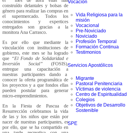
el mes de abril ellas han
Vocación
construído delantales y bolsas de
género para realizar las compras en
Vida Religiosa para la
el supermercado. Todos los
misión
conocimientos y expertices
Vocacional
entregados son gracias a la
Pre-Noviciado
monitora Ana Carrasco.
Noviciado
Profesión Temporal
Es por ello que mediante la
Formación Continua
vinculación con instituciones de
Testimonios
gobierno, este mes se ha logrado
que
“
El Fondo de Solidaridad e
Inversión Social”
(FOSIS),
Servicios Apostólicos
entregue una capacitación a
nuestras participantes dando a
Migrante
conocer la oferta programática de
Pastoral Penitenciaria
los proyectos y a que fondos ellas
Víctimas de violencia
pueden postular para generar
Centro de Espiritualidad
micro-emprendimientos.
Colegios
Objetivos de Desarrollo
En la Fiesta de Pascua de
Sostenible
Resurrección celebramos la vida
de las y los niños que están por
nacer de nuestras participantes, es
SPE
por ello, que se ha compartido en
una tarde recreativa con una