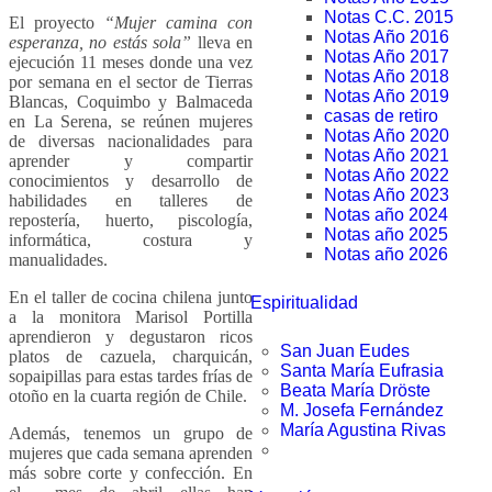
Notas C.C. 2015
El proyecto
“Mujer camina con
Notas Año 2016
esperanza, no estás sola”
lleva en
Notas Año 2017
ejecución 11 meses donde una vez
Notas Año 2018
por semana en el sector de Tierras
Notas Año 2019
Blancas, Coquimbo y Balmaceda
casas de retiro
en La Serena, se reúnen mujeres
Notas Año 2020
de diversas nacionalidades para
Notas Año 2021
aprender y compartir
Notas Año 2022
conocimientos y desarrollo de
Notas Año 2023
habilidades en talleres de
Notas año 2024
repostería, huerto, piscología,
Notas año 2025
informática, costura y
Notas año 2026
manualidades.
En el taller de cocina chilena junto
Espiritualidad
a la monitora Marisol Portilla
aprendieron y degustaron ricos
San Juan Eudes
platos de cazuela, charquicán,
Santa María Eufrasia
sopaipillas para estas tardes frías de
Beata María Dröste
otoño en la cuarta región de Chile.
M. Josefa Fernández
María Agustina Rivas
Además, tenemos un grupo de
mujeres que cada semana aprenden
más sobre corte y confección. En