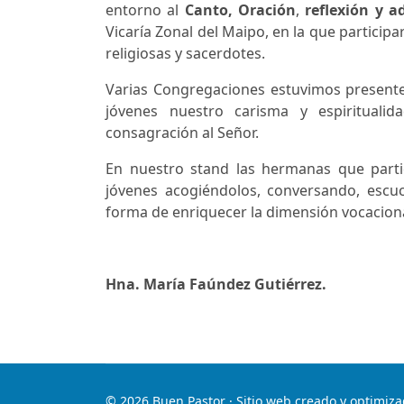
entorno al
Canto, Oración
,
reflexión y a
Vicaría Zonal del Maipo, en la que particip
religiosas y sacerdotes.
Varias Congregaciones estuvimos presente
jóvenes nuestro carisma y espiritualid
consagración al Señor.
En nuestro stand las hermanas que part
jóvenes acogiéndolos, conversando, esc
forma de enriquecer la dimensión vocaciona
Hna. María Faúndez Gutiérrez.
© 2026 Buen Pastor · Sitio web creado y optimiza