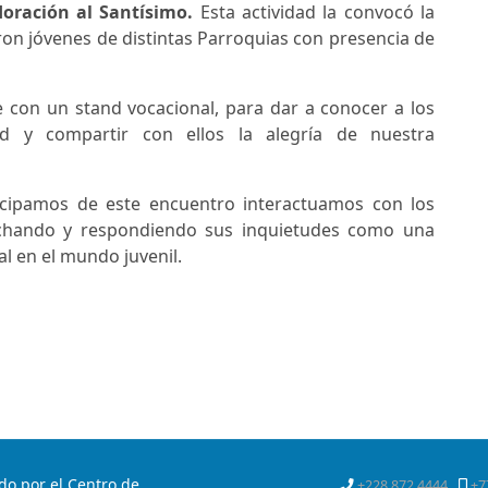
doración al Santísimo.
Esta actividad la convocó la
aron jóvenes de distintas Parroquias con presencia de
 con un stand vocacional, para dar a conocer a los
ad y compartir con ellos la alegría de nuestra
icipamos de este encuentro interactuamos con los
uchando y respondiendo sus inquietudes como una
l en el mundo juvenil.
do por el Centro de
+228 872 4444
+7