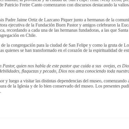
de Patricio Freire Canto comenzaron con discursos destacando la valios
esis Padre Jaime Ortiz de Lazcano Piquer junto a hermanas de la comuni
tora ejecutiva de la Fundación Buen Pastor y amigos celebraron la Euc
blanca, recordando a cada una de las hermanas fundadoras, a las que San
ongregación en Chile.
a de la congregación para la ciudad de San Felipe y como la gruta de Lo
nas quienes se han transformado en el corazón de la espiritualidad de es
 Pastor, quien nos habla de este pastor que cuida a sus ovejas, es Di
ilidades, flaquezas y pecado, Dios nos ama conociendo toda nuestra 
onor y luego a visitar las distintas dependencias del museo, comenzando 
ra de la Iglesia y de lo bien conservado del museo. Los presentes pudie
.