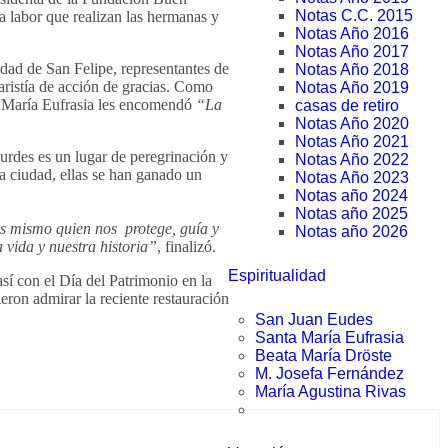
Notas C.C. 2015
a labor que realizan las hermanas y
Notas Año 2016
Notas Año 2017
dad de San Felipe, representantes de
Notas Año 2018
aristía de acción de gracias. Como
Notas Año 2019
ta María Eufrasia les encomendó
“La
casas de retiro
Notas Año 2020
Notas Año 2021
urdes es un lugar de peregrinación y
Notas Año 2022
ta ciudad, ellas se han ganado un
Notas Año 2023
Notas año 2024
Notas año 2025
os mismo quien nos protege, guía y
Notas año 2026
vida y nuestra historia”
, finalizó.
Espiritualidad
así con el Día del Patrimonio en la
ron admirar la reciente restauración
San Juan Eudes
Santa María Eufrasia
Beata María Dröste
M. Josefa Fernández
María Agustina Rivas