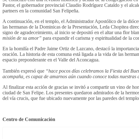
Pastor, el gobernador provincial Claudio Rodríguez Cataldo y el alcal
partners en la comunidad San Felipeña.
A continuación, en el templo, el Administrador Apostólico de la dióc
las hermanas de la Dominicas de la Presentación, Leda Chopitea direc
signo de agradeceimiento, al inicio se depositó en el altar una flor 
misión de su amor”
para expandir el carisma y espiritualidad de la c
En la homilía el Padre Jaime Ortiz de Lazcano, destacó la importanci
oración. La historia de esta comuna está ligada a la vida de las herma
espacio preponderante en el Valle del Aconcagua.
También expresó que
“hace pocos días celebramos la Fiesta del Buen
acompaña, es capaz de amarnos aún cuando conoce todas nuestras deb
Al finalizar esta acción de gracias se invitó a compartir un vino de h
ciudad de San Felipe. Los presentes quedaron admirados de la hermosu
del vía crucis, que fue ubicado nuevamente por las paredes del templo
Centro de Comunicación