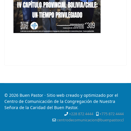
© 2026 Buen Pastor · Sitio web creado y optimizado por el
Centro de Comunicación de la Congregación de Nuestra
Señora de la Caridad del Buen Pastor.
+228 872 4444
+775 872 4444
centrodecomunicacion@buenpastor.cl