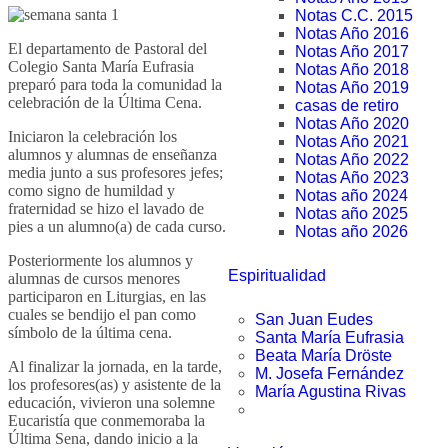
Notas C.C. 2015
Notas Año 2016
El departamento de Pastoral del
Notas Año 2017
Colegio Santa María Eufrasia
Notas Año 2018
preparó para toda la comunidad la
Notas Año 2019
celebración de la Última Cena.
casas de retiro
Notas Año 2020
Iniciaron la celebración los
Notas Año 2021
alumnos y alumnas de enseñanza
Notas Año 2022
media junto a sus profesores jefes;
Notas Año 2023
como signo de humildad y
Notas año 2024
fraternidad se hizo el lavado de
Notas año 2025
pies a un alumno(a) de cada curso.
Notas año 2026
Posteriormente los alumnos y
Espiritualidad
alumnas de cursos menores
participaron en Liturgias, en las
cuales se bendijo el pan como
San Juan Eudes
símbolo de la última cena.
Santa María Eufrasia
Beata María Dröste
Al finalizar la jornada, en la tarde,
M. Josefa Fernández
los profesores(as) y asistente de la
María Agustina Rivas
educación, vivieron una solemne
Eucaristía que conmemoraba la
Última Sena, dando inicio a la