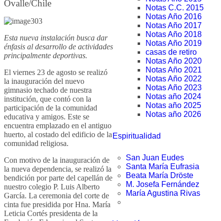
Ovalle/Chile
Notas C.C. 2015
Notas Año 2016
Notas Año 2017
Notas Año 2018
Esta nueva instalación busca dar
Notas Año 2019
énfasis al desarrollo de actividades
casas de retiro
principalmente deportivas.
Notas Año 2020
Notas Año 2021
El viernes 23 de agosto se realizó
Notas Año 2022
la inauguración del nuevo
Notas Año 2023
gimnasio techado de nuestra
Notas año 2024
institución, que contó con la
Notas año 2025
participación de la comunidad
Notas año 2026
educativa y amigos. Este se
encuentra emplazado en el antiguo
huerto, al costado del edificio de la
Espiritualidad
comunidad religiosa.
San Juan Eudes
Con motivo de la inauguración de
Santa María Eufrasia
la nueva dependencia, se realizó la
Beata María Dröste
bendición por parte del capellán de
M. Josefa Fernández
nuestro colegio P. Luis Alberto
María Agustina Rivas
García. La ceremonia del corte de
cinta fue presidida por Hna. María
Leticia Cortés presidenta de la