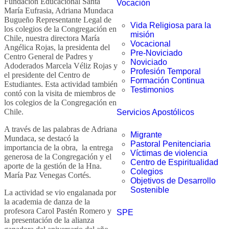
Fundación Educacional Santa
Vocación
María Eufrasia, Adriana Mundaca
Bugueño Representante Legal de
Vida Religiosa para la
los colegios de la Congregación en
misión
Chile, nuestra directora María
Vocacional
Angélica Rojas, la presidenta del
Pre-Noviciado
Centro General de Padres y
Noviciado
Adoderados Marcela Véliz Rojas y
Profesión Temporal
el presidente del Centro de
Formación Continua
Estudiantes. Esta actividad también
Testimonios
contó con la visita de miembros de
los colegios de la Congregación en
Chile.
Servicios Apostólicos
A través de las palabras de Adriana
Migrante
Mundaca, se destacó la
Pastoral Penitenciaria
importancia de la obra, la entrega
Víctimas de violencia
generosa de la Congregación y el
Centro de Espiritualidad
aporte de la gestión de la Hna.
Colegios
María Paz Venegas Cortés.
Objetivos de Desarrollo
Sostenible
La actividad se vio engalanada por
la academia de danza de la
profesora Carol Pastén Romero y
SPE
la presentación de la alianza