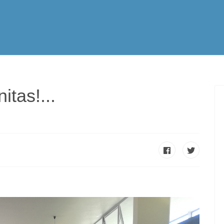
tualidad
Vocación
Servicios Apostólicos
SPE
itas!...