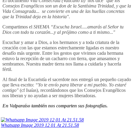
El documento
Vita Consecrata (Vaticano II)
nos dice
"que los
Consejos Evangélicos son un don de la Santísima Trinidad, y que la
Vida Consagrada... se convierte en una de las huellas concretas
que la Trinidad deja en la historia".
Compartimos el
SHEMA “Escucha Israel.....amarás al Señor tu
Dios con todo tu corazón...y al prójimo como a ti mismo..."
Escuchar y amar a Dios, a los hermanos y a toda criatura de la
creación con las que estamos estrechamente ligadas es nuestro
desafío más urgente. Entre los gestos que vivimos cada hermana
estuvo la recepción de un cacharro con tierra, que amasamos y
sembramos. Nuestra madre tierra nos llama a cuidarla y hacerla
fértil.
Al final de la Eucaristía el sacerdote nos entregó un pequeño cayado
que lleva escrito:
“Yo te envío para liberar a mi pueblo. Yo estaré
contigo"
(cf Isaías), recordándonos que los Consejos Evangélicos
nos liberan y no ayudan a ser mujeres liberadoras.
En Valparaíso también nos comparten sus fotografías.
Whatsapp Image 2019 12 01 At 21.51.58