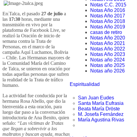
Notas C.C. 2015
Notas Año 2016
En
Talca, el pasado
27 de julio
a
Notas Año 2017
las
17:30
horas, mediante una
Notas Año 2018
transmisión en vivo por la
Notas Año 2019
plataforma de Facebook Live, se
casas de retiro
realizó la Oración de inicio de
Notas Año 2020
semana contra la Trata de
Notas Año 2021
Personas, en el marco de la
Notas Año 2022
campaña Aquí Luchamos, Bolivia
Notas Año 2023
– Chile. Las Hermanas mayores de
Notas año 2024
la Comunidad María del Camino
Notas año 2025
de Talca, se unieron en oración por
Notas año 2026
todas aquellas personas que sufren
la realidad de la Trata de tráfico
Espiritualidad
humano.
La actividad fue conducida por la
San Juan Eudes
hermana Rosa Abello, que dio la
Santa María Eufrasia
bienvenida a esta oración, para
Beata María Dröste
luego dar paso a la conversación
M. Josefa Fernández
introductoria de Ana Benito, quien
María Agustina Rivas
señalo:
“Las víctimas de Tratas
que llegan a sobrevivir a los
maltratos y buscan ayuda, muchas