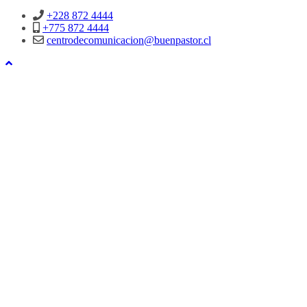
+228 872 4444
+775 872 4444
centrodecomunicacion@buenpastor.cl