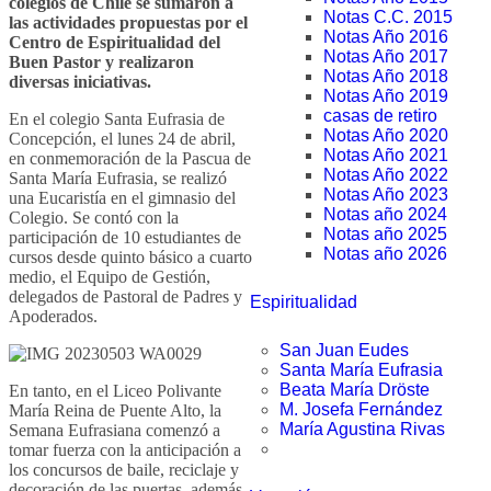
colegios de Chile se sumaron a
Notas C.C. 2015
las actividades propuestas por el
Notas Año 2016
Centro de Espiritualidad del
Notas Año 2017
Buen Pastor y realizaron
Notas Año 2018
diversas iniciativas.
Notas Año 2019
casas de retiro
En el colegio Santa Eufrasia de
Notas Año 2020
Concepción, el lunes 24 de abril,
Notas Año 2021
en conmemoración de la Pascua de
Notas Año 2022
Santa María Eufrasia, se realizó
Notas Año 2023
una Eucaristía en el gimnasio del
Notas año 2024
Colegio. Se contó con la
Notas año 2025
participación de 10 estudiantes de
Notas año 2026
cursos desde quinto básico a cuarto
medio, el Equipo de Gestión,
delegados de Pastoral de Padres y
Espiritualidad
Apoderados.
San Juan Eudes
Santa María Eufrasia
Beata María Dröste
En tanto, en el Liceo Polivante
M. Josefa Fernández
María Reina de Puente Alto, la
María Agustina Rivas
Semana Eufrasiana comenzó a
tomar fuerza con la anticipación a
los concursos de baile, reciclaje y
decoración de las puertas, además