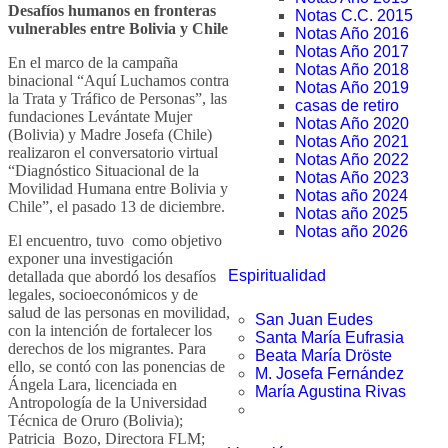
Desafíos humanos en fronteras
Notas C.C. 2015
vulnerables entre Bolivia y Chile
Notas Año 2016
Notas Año 2017
En el marco de la campaña
Notas Año 2018
binacional “Aquí Luchamos contra
Notas Año 2019
la Trata y Tráfico de Personas”, las
casas de retiro
fundaciones Levántate Mujer
Notas Año 2020
(Bolivia) y Madre Josefa (Chile)
Notas Año 2021
realizaron el conversatorio virtual
Notas Año 2022
“Diagnóstico Situacional de la
Notas Año 2023
Movilidad Humana entre Bolivia y
Notas año 2024
Chile”, el pasado 13 de diciembre.
Notas año 2025
Notas año 2026
El encuentro, tuvo como objetivo
exponer una investigación
Espiritualidad
detallada que abordó los desafíos
legales, socioeconómicos y de
salud de las personas en movilidad,
San Juan Eudes
con la intención de fortalecer los
Santa María Eufrasia
derechos de los migrantes. Para
Beata María Dröste
ello, se contó con las ponencias de
M. Josefa Fernández
Ángela Lara, licenciada en
María Agustina Rivas
Antropología de la Universidad
Técnica de Oruro (Bolivia);
Patricia Bozo, Directora FLM;