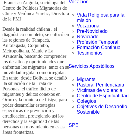
Vocación
Francisca Anguita, socióloga del
Centro de Políticas Migratorias de
Chile y Verónica Yuretic, Directora
Vida Religiosa para la
de la FMJ.
misión
Vocacional
Desde la realidad chilena , el
Pre-Noviciado
diagnóstico completo, se enfocó en
Noviciado
las regiones de Tarapacá,
Profesión Temporal
Antofagasta, Coquimbo,
Formación Continua
Metropolitana, Maule y La
Testimonios
Araucanía, buscando comprender
los desafíos y oportunidades que
Servicios Apostólicos
enfrentan los migrantes, tanto en su
movilidad regular como irregular.
En tanto, desde Bolivia, se detalló
Migrante
la situación de la Trata de
Pastoral Penitenciaria
Personas, el tráfico ilícito de
Víctimas de violencia
migrantes y delitos conexos en
Centro de Espiritualidad
Oruro y la frontera de Pisiga, para
Colegios
poder desarrollar estrategias
Objetivos de Desarrollo
específicas de prevención y
Sostenible
erradicación, protegiendo así los
derechos y la seguridad de las
SPE
personas en movimiento en estas
áreas fronterizas.