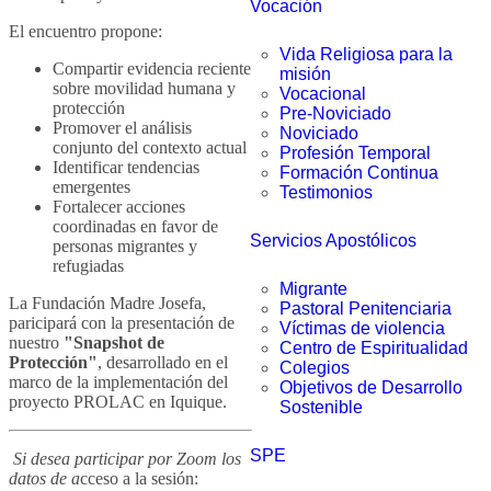
Vocación
El encuentro propone:
Vida Religiosa para la
Compartir evidencia reciente
misión
sobre movilidad humana y
Vocacional
protección
Pre-Noviciado
Promover el análisis
Noviciado
conjunto del contexto actual
Profesión Temporal
Identificar tendencias
Formación Continua
emergentes
Testimonios
Fortalecer acciones
coordinadas en favor de
Servicios Apostólicos
personas migrantes y
refugiadas
Migrante
La Fundación Madre Josefa,
Pastoral Penitenciaria
paricipará con la presentación de
Víctimas de violencia
nuestro
"Snapshot de
Centro de Espiritualidad
Protección"
, desarrollado en el
Colegios
marco de la implementación del
Objetivos de Desarrollo
proyecto PROLAC en Iquique.
Sostenible
SPE
Si desea participar por Zoom los
datos de a
cceso a la sesión: