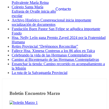
Polivalente María Reina
Colegio Santa María
Contacto
Eufrasia de Ovalle inicia año
escolar
Archivo Histórico Congregacional inicia importante
socialización de documentos
Fundación Buen Pastor San Felipe se adjudica importante
Fondo
Hna. Nelly León gana Premio Zayed 2024 por la Fraternidad
Humana
Retiro Provincial “Dejémonos Reconciliar”
Fallece Hna. Ximena Contreras a los 86 años en Talca
Celebrando la vida de las Hermanas Contemplativas
Camino al Bicentenario de las Hermanas Contemplativas
Ensanchar la tienda: Camino recorrido en acompañamiento a
la Misión
La ruta de la Salvaguarda Provincial
Boletín Encuentro Marzo