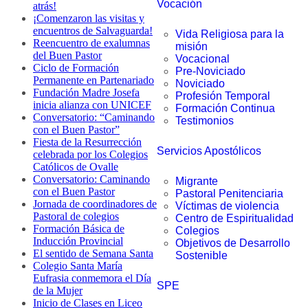
Vocación
atrás!
¡Comenzaron las visitas y
encuentros de Salvaguarda!
Vida Religiosa para la
Reencuentro de exalumnas
misión
del Buen Pastor
Vocacional
Ciclo de Formación
Pre-Noviciado
Permanente en Partenariado
Noviciado
Fundación Madre Josefa
Profesión Temporal
inicia alianza con UNICEF
Formación Continua
Conversatorio: “Caminando
Testimonios
con el Buen Pastor”
Fiesta de la Resurrección
Servicios Apostólicos
celebrada por los Colegios
Católicos de Ovalle
Conversatorio: Caminando
Migrante
con el Buen Pastor
Pastoral Penitenciaria
Jornada de coordinadores de
Víctimas de violencia
Pastoral de colegios
Centro de Espiritualidad
Formación Básica de
Colegios
Inducción Provincial
Objetivos de Desarrollo
El sentido de Semana Santa
Sostenible
Colegio Santa María
Eufrasia conmemora el Día
SPE
de la Mujer
Inicio de Clases en Liceo