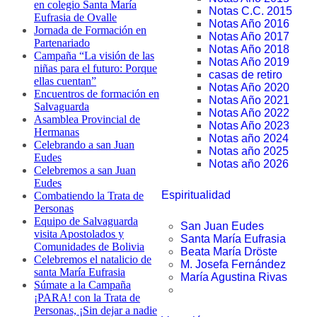
en colegio Santa María
Notas C.C. 2015
Eufrasia de Ovalle
Notas Año 2016
Jornada de Formación en
Notas Año 2017
Partenariado
Notas Año 2018
Campaña “La visión de las
Notas Año 2019
niñas para el futuro: Porque
casas de retiro
ellas cuentan”
Notas Año 2020
Encuentros de formación en
Notas Año 2021
Salvaguarda
Notas Año 2022
Asamblea Provincial de
Notas Año 2023
Hermanas
Notas año 2024
Celebrando a san Juan
Notas año 2025
Eudes
Notas año 2026
Celebremos a san Juan
Eudes
Espiritualidad
Combatiendo la Trata de
Personas
Equipo de Salvaguarda
San Juan Eudes
visita Apostolados y
Santa María Eufrasia
Comunidades de Bolivia
Beata María Dröste
Celebremos el natalicio de
M. Josefa Fernández
santa María Eufrasia
María Agustina Rivas
Súmate a la Campaña
¡PARA! con la Trata de
Personas, ¡Sin dejar a nadie