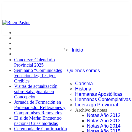
">
Inicio
Concurso: Calendario
Provincial 2025
Seminario “Comunidades
Quienes somos
Vocacionales, Testigos
Creíbles”
Carisma
Visitas de actualización
Historia
sobre Salvaguarda en
Hermanas Apostólicas
Concepción
Hermanas Contemplativas
Jornada de Formación en
Liderazgo Provincial
Partenariado: Reflexiones y
Archivo de notas
Compromisos Renovados
Notas Año 2012
El sí de María: Encuentro
Notas Año 2013
nacional Cuasimodistas
Notas Año 2014
Ceremonia de Confirmación
Notas Año 2015