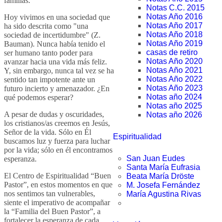
familias.
Notas C.C. 2015
Notas Año 2016
Hoy vivimos en una sociedad que
Notas Año 2017
ha sido descrita como "una
Notas Año 2018
sociedad de incertidumbre" (Z.
Notas Año 2019
Bauman). Nunca había tenido el
casas de retiro
ser humano tanto poder para
Notas Año 2020
avanzar hacia una vida más feliz.
Notas Año 2021
Y, sin embargo, nunca tal vez se ha
Notas Año 2022
sentido tan impotente ante un
Notas Año 2023
futuro incierto y amenazador. ¿En
Notas año 2024
qué podemos esperar?
Notas año 2025
A pesar de dudas y oscuridades,
Notas año 2026
los cristianos/as creemos en Jesús,
Señor de la vida. Sólo en Él
Espiritualidad
buscamos luz y fuerza para luchar
por la vida; sólo en él encontramos
San Juan Eudes
esperanza.
Santa María Eufrasia
El Centro de Espiritualidad “Buen
Beata María Dröste
Pastor”, en estos momentos en que
M. Josefa Fernández
nos sentimos tan vulnerables,
María Agustina Rivas
siente el imperativo de acompañar
la “Familia del Buen Pastor”, a
fortalecer la esperanza de cada