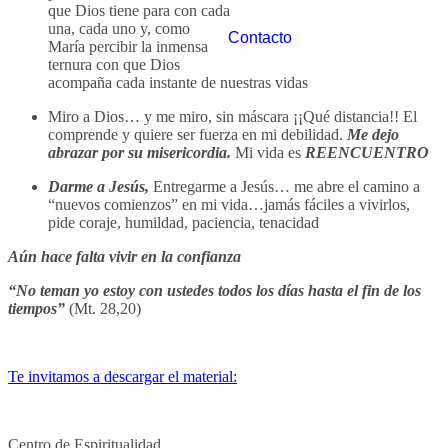
que Dios tiene para con cada
una, cada uno y, como
Contacto
María percibir la inmensa
ternura con que Dios
acompaña cada instante de nuestras vidas
Miro a Dios… y me miro, sin máscara ¡¡Qué distancia!! El
comprende y quiere ser fuerza en mi debilidad.
Me dejo
abrazar por su misericordia.
Mi vida es
REENCUENTRO
Darme a Jesús,
Entregarme a Jesús… me abre el camino a
“nuevos comienzos” en mi vida…jamás fáciles a vivirlos,
pide coraje, humildad, paciencia, tenacidad
Aún hace falta vivir en la confianza
“No teman yo estoy con ustedes todos los días hasta el fin de los
tiempos”
(Mt. 28,20)
Te invitamos a descargar el material:
Centro de Espiritualidad