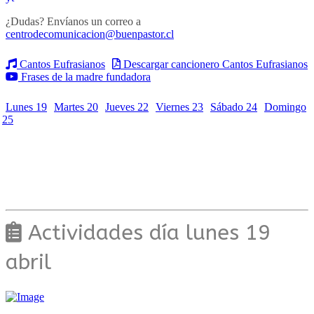
¿Dudas? Envíanos un correo a
centrodecomunicacion@buenpastor.cl
Cantos Eufrasianos
Descargar cancionero Cantos Eufrasianos
Frases de la madre fundadora
Lunes 19
Martes 20
Jueves 22
Viernes 23
Sábado 24
Domingo
25
Actividades día lunes 19
abril